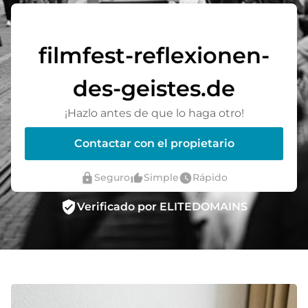
filmfest-reflexionen-
des-geistes.de
¡Hazlo antes de que lo haga otro!
Contactar con el propietario
lock
thumb_up_alt
watch_later
Seguro
Simple
Rápido
verified_user
Verificado por ELITEDOMAINS