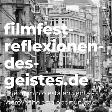
filmfest-
reflexionen-
des-
geistes.de
Este dominio está en venta -
¡Aproveche esta oportunidad!