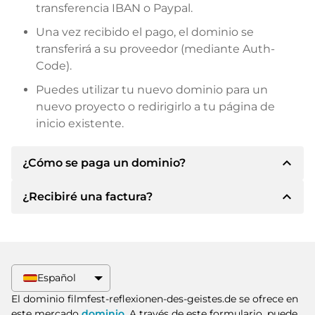
transferencia IBAN o Paypal.
Una vez recibido el pago, el dominio se
transferirá a su proveedor (mediante Auth-
Code).
Puedes utilizar tu nuevo dominio para un
nuevo proyecto o redirigirlo a tu página de
inicio existente.
expand_less
¿Cómo se paga un dominio?
expand_less
¿Recibiré una factura?
Tras llegar a un acuerdo, el propietario le
informará de los detalles del pago. A
continuación, el propietario le facilitará los datos
Sí, el vendedor le enviará la factura
bancarios SEPA y, si lo desea, también le ofrecerá
correspondiente. Para precios de compra
Paypal u otros métodos de pago.
superiores, también recibirá un contrato de
Español
compra adicional si lo solicita.
Indique siempre el nombre de dominio y el
El dominio filmfest-reflexionen-des-geistes.de se ofrece en
número de factura al realizar la transferencia.
este mercado
dominio
. A través de este formulario, puede